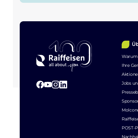
Üb
Warum 
Ihre Ge
Aktione
Jobs un
Presseb
Sponso
Molcon
Raiffei
POST-Pa
Nachhal