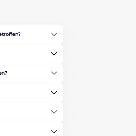
troffen?
en?