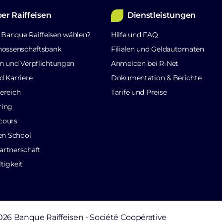
er Raiffeisen
Dienstleistungen
Banque Raiffeisen wählen?
Hilfe und FAQ
nossenschaftsbank
Filialen und Geldautomaten
n und Verpflichtungen
Anmelden bei R-Net
d Karriere
Dokumentation & Berichte
ereich
Tarife und Preise
ring
cours
sen School
rtnerschaft
tigkeit
026 Banque Raiffeisen - Société Coopérative