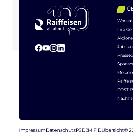
Üb
Warum 
Ihre Ge
Aktione
Jobs un
Presseb
Sponso
Molcon
Raiffei
POST-Pa
Nachhal
Impressum
Datenschutz
PSD2
MiFID
Übersicht
© 2