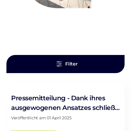
Filter
Pressemitteilung - Dank ihres
ausgewogenen Ansatzes schließt
Banque Raiffeisen das
Veröffentlicht am
01 April 2025
Geschäftsjahr 2024 mit einem um