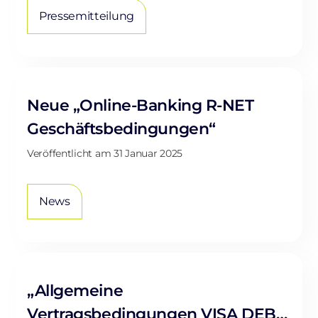
10 % höheren Betriebsergebnis als
Pressemitteilung
im Vorjahr ab.
Neue „Online-Banking R-NET
Geschäftsbedingungen“
Veröffentlicht am
31 Januar 2025
News
„Allgemeine
Vertragsbedingungen VISA DEBIT