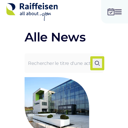
Nachrichten
Alle News
filtern
Kategorien
News
Pressemitteilung
Events