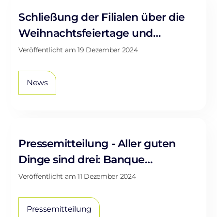
Schließung der Filialen über die
Weihnachtsfeiertage und
Vornahme der letzten
Veröffentlicht am
19 Dezember 2024
Überweisungen für 2024
News
Pressemitteilung - Aller guten
Dinge sind drei: Banque
Raiffeisen erhält zum dritten Mal
Veröffentlicht am
11 Dezember 2024
das „Actions Positives“ - und das
ESR-Label
Pressemitteilung