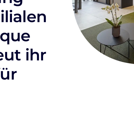
lialen
nque
eut ihr
ür