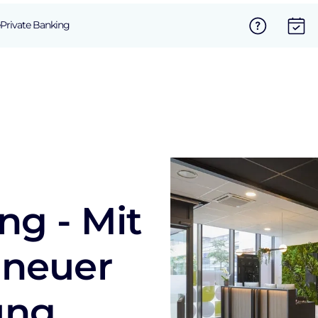
Private Banking
ng - Mit
 neuer
ung