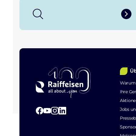
Üb
Warum 
Ihre Ge
Aktione
Jobs un
Presseb
Sponso
Molcon