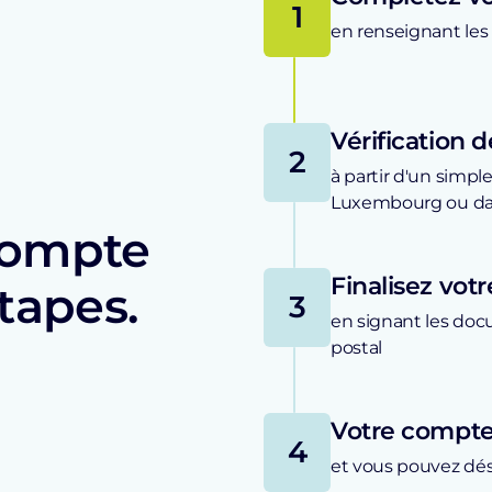
1
en renseignant les
Vérification d
2
à partir d'un simp
Luxembourg ou dan
compte
Finalisez vo
tapes.
3
en signant les doc
postal
Votre compte
4
et vous pouvez dés