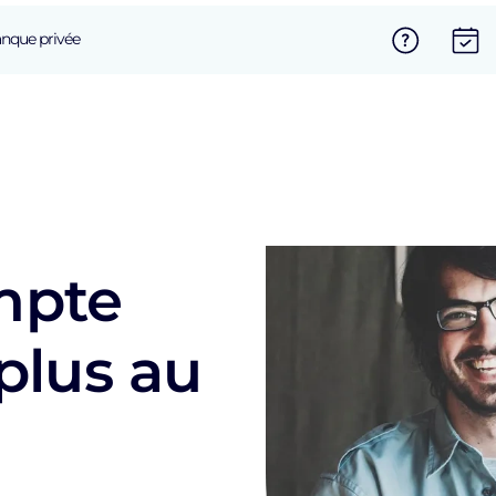
nque privée
mpte
 plus au