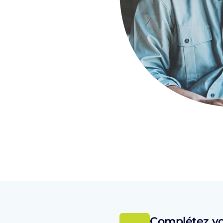
e en agence
Complétez vo