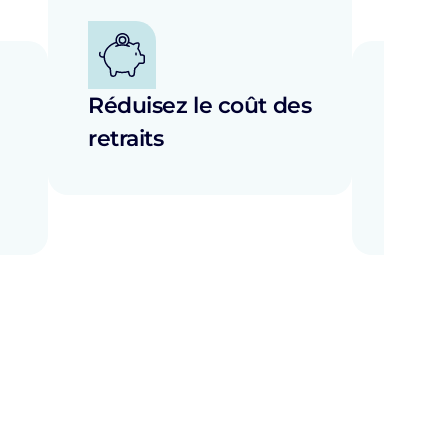
Réduisez le coût des
retraits
Obte
Debi