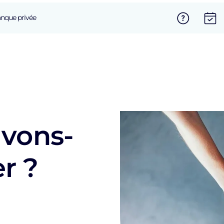
nque privée
vons-
r ?