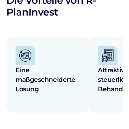
Die Vorteile von R-
PlanInvest
Eine
Attraktive
maßgeschneiderte
steuerlic
Lösung
Behandl