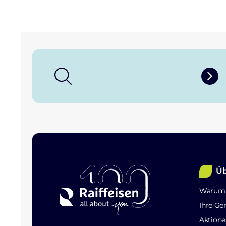
Üb
Warum 
Ihre Ge
Aktione