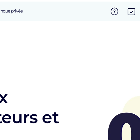
nque privée
x
teurs et