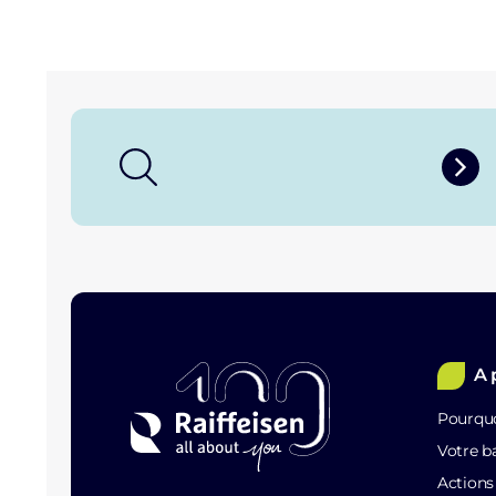
A 
Pourquo
Votre b
Action