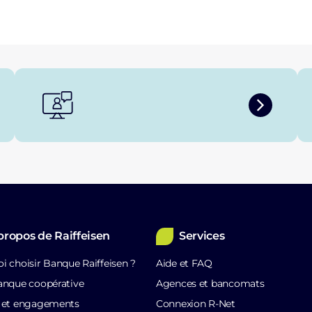
propos de Raiffeisen
Services
i choisir Banque Raiffeisen ?
Aide et FAQ
anque coopérative
Agences et bancomats
s et engagements
Connexion R-Net