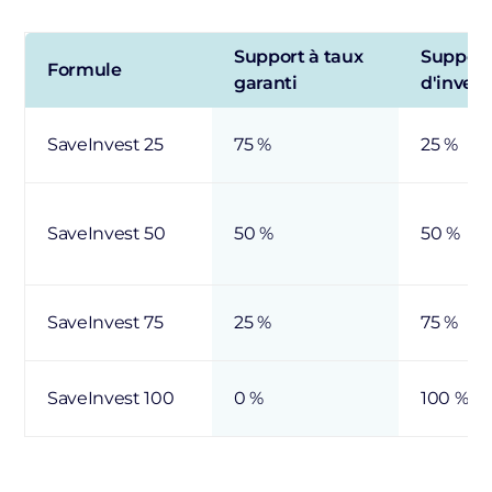
Support à taux
Support
Formule
garanti
d'inves
SaveInvest 25
75 %
25 %
SaveInvest 50
50 %
50 %
SaveInvest 75
25 %
75 %
SaveInvest 100
0 %
100 %