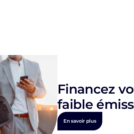
Financez vo
faible émis
En savoir plus