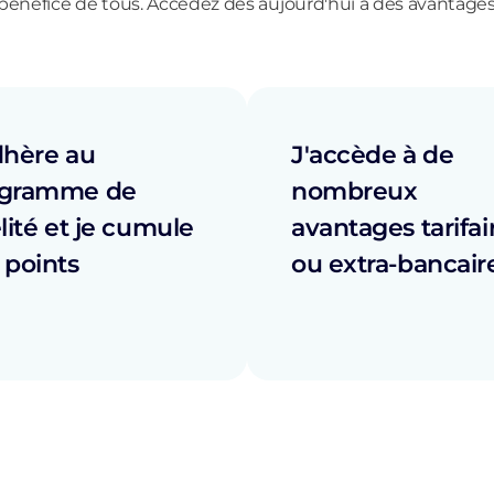
énéfice de tous. Accédez dès aujourd'hui à des avantages 
dhère au
J'accède à de
ogramme de
nombreux
élité et je cumule
avantages tarifai
 points
ou extra-bancair