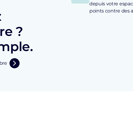
depuis votre espa
points contre des 
z
re ?
imple.
bre