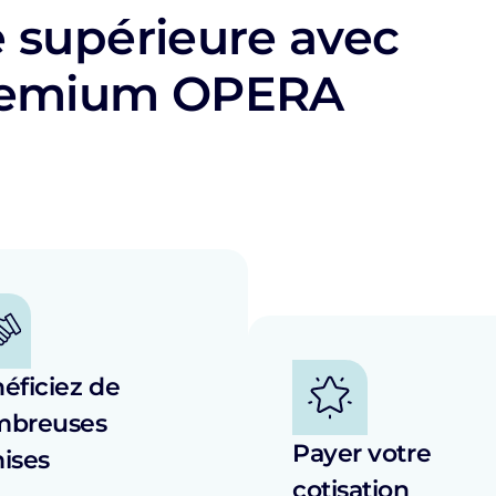
e supérieure avec
premium OPERA
éficiez de
mbreuses
Payer votre
ises
cotisation