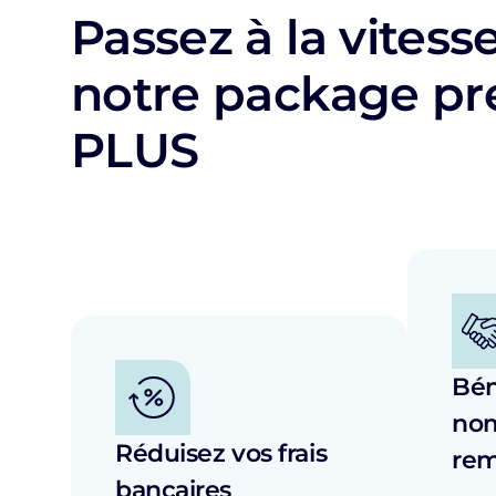
Passez à la vitess
notre package 
PLUS
Bén
no
Réduisez vos frais
rem
bancaires