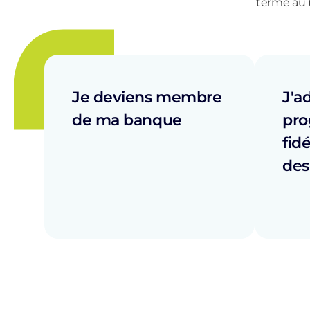
terme au b
Je deviens membre
J'a
de ma banque
pr
fid
des