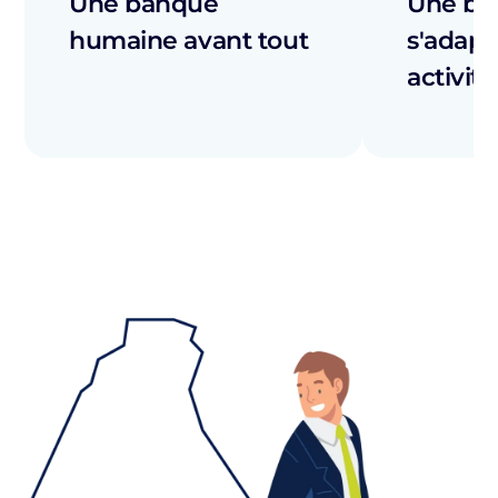
Une banque
Une ba
humaine avant tout
s'adapt
activité