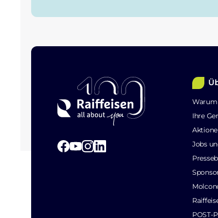
Üb
Warum 
Ihre Ge
Aktione
Jobs un
Presseb
Sponso
Molcon
Raiffei
POST-Pa