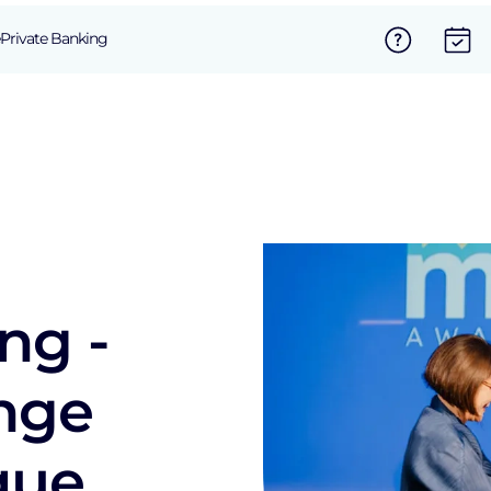
Private Banking
ng -
inge
que