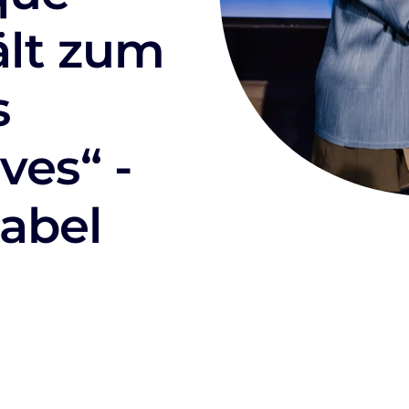
ält zum
s
ves“ -
abel