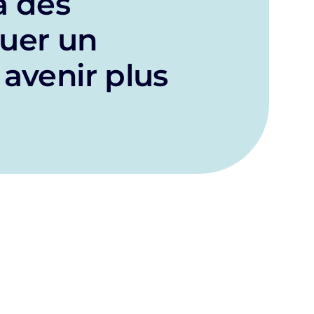
à des
tuer un
 avenir plus